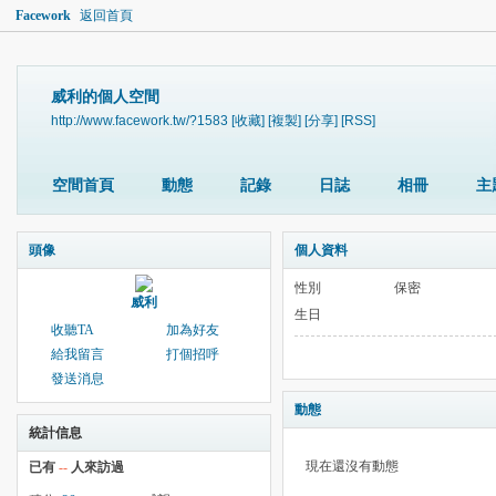
Facework
返回首頁
威利的個人空間
http://www.facework.tw/?1583
[收藏]
[複製]
[分享]
[RSS]
空間首頁
動態
記錄
日誌
相冊
主
頭像
個人資料
性別
保密
威利
生日
收聽TA
加為好友
給我留言
打個招呼
發送消息
動態
統計信息
現在還沒有動態
已有
--
人來訪過