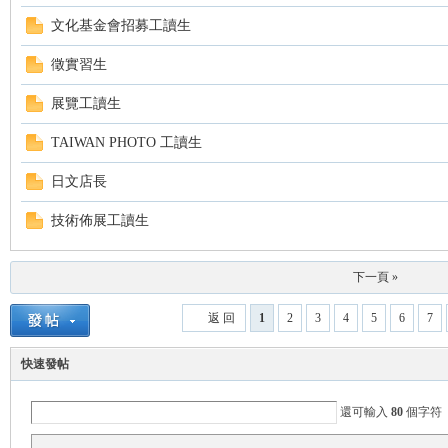
文化基金會招募工讀生
徵實習生
展覽工讀生
TAIWAN PHOTO 工讀生
日文店長
技術佈展工讀生
下一頁 »
返 回
1
2
3
4
5
6
7
快速發帖
還可輸入
80
個字符