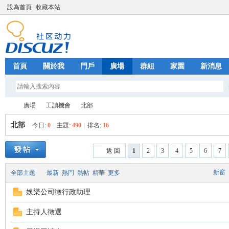
設為首頁
收藏本站
首頁
關於我
門戶
廣場
群組
家園
新消息
廣場
工讀機會
北部
北部
今日:
0
|
主題:
490
|
排名:
16
Fa
»
›
›
返 回
1
2
3
4
5
6
7
新窗
全部主題
最新
熱門
熱帖
精華
更多
娛樂公司徵行政助理
主持人徵選