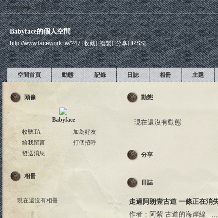
Facework
返回首頁
Babyface的個人空間
http://www.facework.tw/?47
[收藏]
[複製]
[分享]
[RSS]
空間首頁
動態
記錄
日誌
相冊
主題
頭像
動態
Babyface
現在還沒有動態
收聽TA
加為好友
給我留言
打個招呼
發送消息
分享
相冊
日誌
現在還沒有相冊
走過阿朗壹古道 一條正在消
作者：阿紫 古道的海岸線 ...