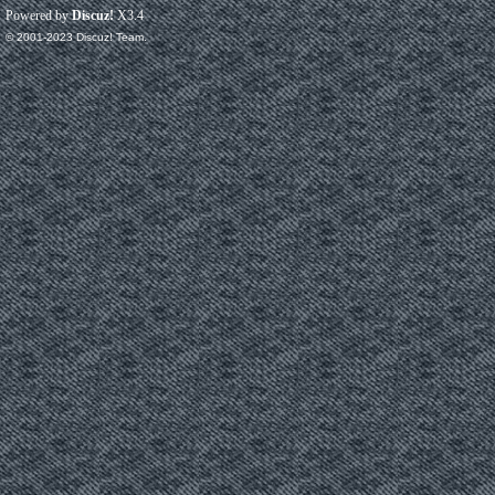
Powered by
Discuz!
X3.4
© 2001-2023
Discuz! Team
.