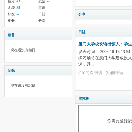
積分:
43
威望:
--
金錢:
38
貢獻:
--
好友:
--
日誌:
1
分享
相冊:
--
分享:
--
日誌
相冊
厦门大学校长语出惊人：学生
現在還沒有相冊
发表时间： 2006-10-16
练习场将在厦门大学建成投入
课，其 ...
記錄
(1517)次閱讀
|
(0)個評論
現在還沒有記錄
留言板
你需要登錄