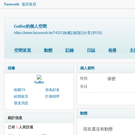
Facework
返回首頁
Golfer的個人空間
https://www.facework.tw/?420
[收藏]
[複製]
[分享]
[RSS]
空間首頁
動態
記錄
日誌
相冊
主
頭像
個人資料
性別
保密
Golfer
生日
收聽TA
加為好友
給我留言
打個招呼
發送消息
動態
統計信息
已有
1
人來訪過
現在還沒有動態